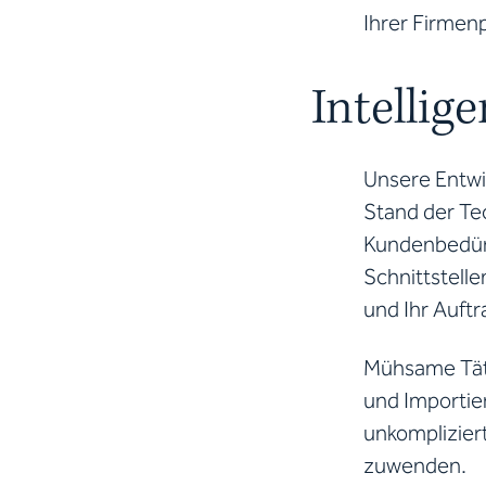
Ihrer Firmen
Intellig
Unsere Entwi
Stand der Tec
Kundenbedürf
Schnittstelle
und Ihr Auftr
Mühsame Täti
und Importie
unkomplizier
zuwenden.