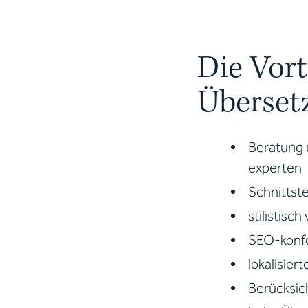
Die Vort
Übersetz
Beratung 
experten
Schnittst
stilistisc
SEO-konf
lokalisier
Berücksic