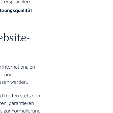
ttersprachlern
tzungsqualität
ebsite-
m internationalen
her und
lesen werden.
d treffen stets den
zen, garantieren
s zur Formulierung