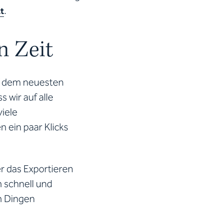
.
t
n Zeit
uf dem neuesten
 wir auf alle
iele
n ein paar Klicks
r das Exportieren
 schnell und
n Dingen