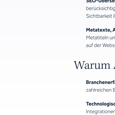
SEO-Überse
berücksichti
Sichtbarkeit
Metatexte, A
Metatiteln un
auf der Websi
Warum A
Branchenerf
zahlreichen 
Technologis
Integratione