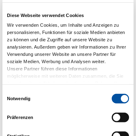
Die Vorteile unseres Post-
Diese Webseite verwendet Cookies
Editing-Service auf einen
Wir verwenden Cookies, um Inhalte und Anzeigen zu
Blick:
personalisieren, Funktionen für soziale Medien anbieten
zu können und die Zugriffe auf unsere Website zu
Post-Editors, die auf die Nachbearbeitung
analysieren. Außerdem geben wir Informationen zu Ihrer
Verwendung unserer Website an unsere Partner für
neuronaler maschineller Übersetzungen
soziale Medien, Werbung und Analysen weiter.
spezialisiert sind
Unsere Partner führen diese Informationen
Anbindung an Terminologiedatenbank und
möglicherweise mit weiteren Daten zusammen, die Sie
Translation Memory möglich
ihnen bereitgestellt haben oder die sie im Rahmen Ihrer
Berücksichtigung von Glossaren
Nutzung der Dienste gesammelt haben.
Einwilligungsauswahl
Notwendig
zielgruppengenaue, hochwertige Texte
kurze Abwicklungszeiten und schnelle
Präferenzen
Lieferung
persönliche Beratung rund um das Thema