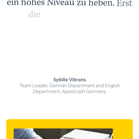
e
i
n
h
o
h
e
s
N
i
v
e
a
u
z
u
h
e
b
e
n
.
E
r
s
t
d
i
e
K
o
m
b
i
n
a
t
i
o
n
a
u
s
K
I
-
E
f
f
i
z
i
e
n
z
u
n
d
d
e
r
E
x
p
e
r
t
i
s
e
Sybille Vibrans
Team Leader, German Department and English
Department, Apostroph Germany