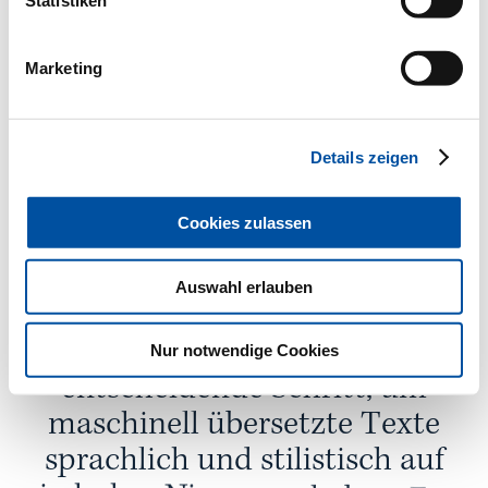
Neural Machine Translation
Statistiken
kann mit den
individuellen Firmenlösungen
von Apostroph kombiniert werden
Marketing
Details zeigen
Cookies zulassen
Auswahl erlauben
„
P
o
s
t
-
E
d
i
t
i
n
g
i
s
t
d
e
r
Nur notwendige Cookies
e
n
t
s
c
h
e
i
d
e
n
d
e
S
c
h
r
i
t
t
,
u
m
m
a
s
c
h
i
n
e
l
l
ü
b
e
r
s
e
t
z
t
e
T
e
x
t
e
s
p
r
a
c
h
l
i
c
h
u
n
d
s
t
i
l
i
s
t
i
s
c
h
a
u
f