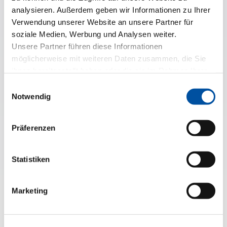
analysieren. Außerdem geben wir Informationen zu Ihrer
Verwendung unserer Website an unsere Partner für
soziale Medien, Werbung und Analysen weiter.
Unsere Partner führen diese Informationen
Bitte schicken Sie mir ein unverbindliches Angebot
möglicherweise mit weiteren Daten zusammen, die Sie
zu.
ihnen bereitgestellt haben oder die sie im Rahmen Ihrer
Nutzung der Dienste gesammelt haben.
Bitte rufen Sie mich zurück.
Einwilligungsauswahl
Notwendig
Ja, ich möchte den Newsletter erhalten. Daher
willige ich in die Verarbeitung meiner Daten zur
Präferenzen
Eintragung in den Newsletter-Verteiler ein und habe
die
Datenschutzerklärung
zur Kenntnis genommen.
Statistiken
Marketing
Ja, ich habe die
Datenschutzbestimmungen
zur
Kenntnis genommen und erteile die Einwilligung in
die Erhebung meiner vorstehend eingegebenen