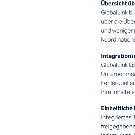
Übersicht üb
GlobalLink bi
über die Übe
und weniger 
Koordination
Integration 
GlobalLink lä
Unternehmens
Fehlerquelle
Ihre Inhalte 
Einheitliche
Integriertes
freigegebene 