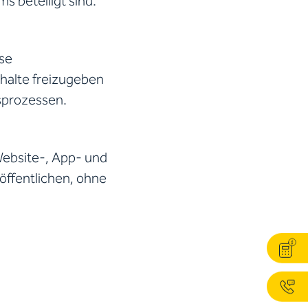
s beteiligt sind.
ose
nhalte freizugeben
sprozessen.
Website-, App- und
öffentlichen, ohne