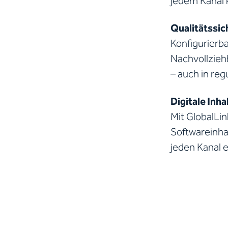
jedem Kanal k
Qualitätssic
Konfigurierb
Nachvollzieh
– auch in re
Digitale Inha
Mit GlobalLi
Softwareinha
jeden Kanal e