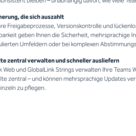
onsistent bleiben – unabhängig davon, wie viele Team
herung, die sich auszahlt
are Freigabeprozesse, Versionskontrolle und lückenl
barkeit geben Ihnen die Sicherheit, mehrsprachige I
gulierten Umfeldern oder bei komplexen Abstimmung
lte zentral verwalten und schneller ausliefern
nk Web und GlobalLink Strings verwalten Ihre Teams 
lte zentral – und können mehrsprachige Updates ver
inzeln zu pflegen.