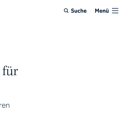
Suche
Menü
 für
eren