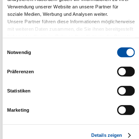
Verwendung unserer Website an unsere Partner für
Ihr Sales-Team
soziale Medien, Werbung und Analysen weiter.
Unsere Partner führen diese Informationen möglicherweise
+49 4102 235-0
Kontakt
mit weiteren Daten zusammen, die Sie ihnen bereitgestellt
haben oder die sie im Rahmen Ihrer Nutzung der Dienste
gesammelt haben.
Einwilligungsauswahl
Notwendig
Präferenzen
Das richtige IT-Set-up für
individualisierte
Statistiken
Übersetzungsprozesse
Marketing
Für
Translation Memorys und
Terminologiedatenbanken
gibt es je nach
Anforderung verschiedene Set-ups. Von Fragen zum
Details zeigen