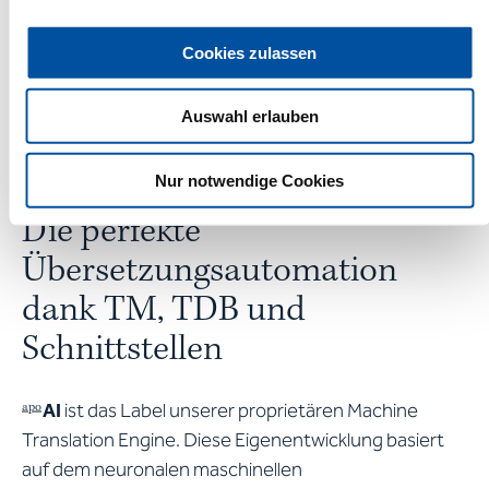
Hosting und zu der IT-Infrastruktur über die
Zusammenarbeit unseres und Ihres Teams bis hin zur
Cookies zulassen
Pflege Ihrer internen Translation Memorys und
Terminologiedatenbanken: Unser Spezialistenteam
Auswahl erlauben
unterstützt Sie bei all Ihren Fragen und arbeitet die
für Ihre Firma am besten geeignete Lösung aus.
Nur notwendige Cookies
Die perfekte
Übersetzungsautomation
dank TM, TDB und
Schnittstellen
AI
ist das Label unserer proprietären Machine
apo
Translation Engine. Diese Eigenentwicklung basiert
auf dem neuronalen maschinellen