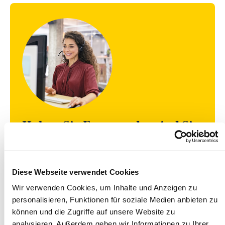
Haben Sie Fragen oder sind Sie
an einer Zusammenarbeit
interessiert?
Gerne beantworten wir Ihre Fragen
Diese Webseite verwendet Cookies
oder stellen Ihnen Apostroph
Wir verwenden Cookies, um Inhalte und Anzeigen zu
personalisieren, Funktionen für soziale Medien anbieten zu
Germany und unsere Leistungen in
können und die Zugriffe auf unsere Website zu
einem persönlichen Gespräch vor.
analysieren. Außerdem geben wir Informationen zu Ihrer